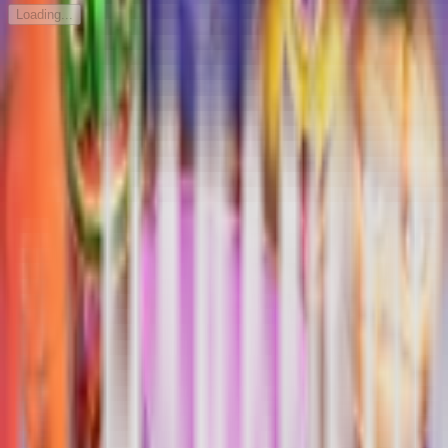
Loading...
24
/
178
Game
Page
1
of
8
HOKTOTO: Gabung
Sekarang dan Buktikan
Sendiri Mengapa Kami
Selalu Jadi Pilihan
Mengapa
HOKTOTO
selalu menjadi pilihan utama bagi
para pemain togel online? Jawabannya sederhana: kami
menawarkan pengalaman bermain yang tak tertandingi,
dukungan yang andal, serta sistem yang transparan dan
aman. Kami terus berinovasi untuk memberikan