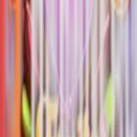
pelayanan terbaik kepada setiap pemain, sehingga Anda
bisa menikmati pengalaman bermain yang
menyenangkan setiap kali memasang taruhan.
Sebagai platform yang telah terbukti terpercaya selama
bertahun-tahun, HOKTOTO memiliki reputasi yang solid
di dunia
togel online
. Kami tidak hanya menawarkan
berbagai jenis permainan dengan odds terbaik, tetapi
juga sistem pembayaran yang cepat dan aman. Setiap
kemenangan dijamin dibayar tepat waktu tanpa
potongan, menjadikan HOKTOTO sebagai situs togel
yang dapat diandalkan oleh setiap pemain.
Di HOKTOTO, kami percaya bahwa keberuntungan
harus didukung oleh data dan strategi. Itulah mengapa
kami menyediakan
fitur analisis
data yang lengkap,
memberikan Anda informasi dan prediksi yang dapat
membantu merumuskan taruhan yang lebih baik.
Dengan berbagai alat dan sistem prediksi yang kami
tawarkan, Anda tidak hanya bergantung pada