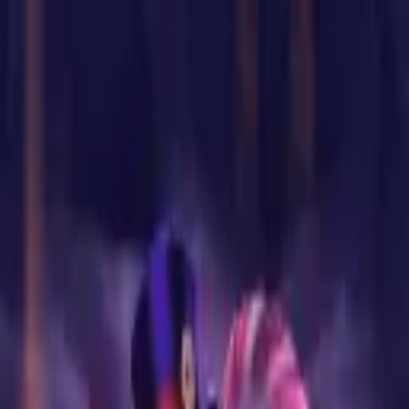
Daftar
Masuk
casino
Cari Permainan
lightning roulette
clash of clans super rich
fire in the hole 3
all stars - world cup 2026
spire+
crash game
for you
slot
live casino
4
arcade
fishing
2603
635
104
21
Provider :
Habanero
Filter :
TERKENAL
Super Fruit Blast
Habanero