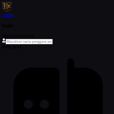
Daftar
login
Nama pengguna
Kata sandi