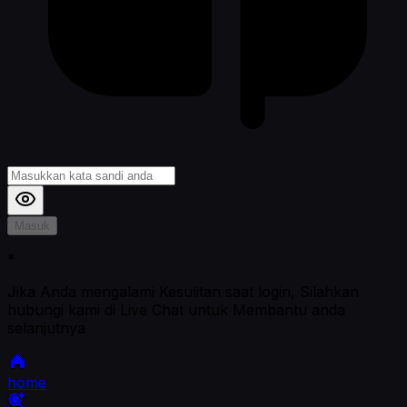
Masuk
*
Jika Anda mengalami Kesulitan saat login, Silahkan
hubungi kami di Live Chat untuk Membantu anda
selanjutnya
home