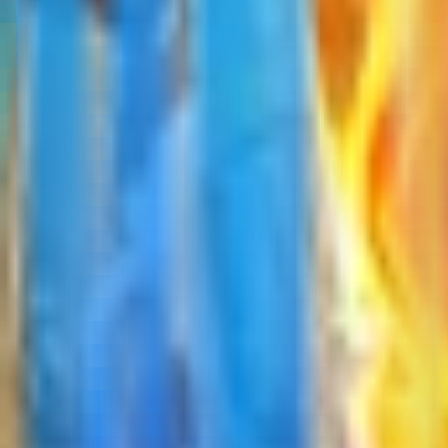
Super Sic Bo
Evolution Gaming
Limbo+
Pragmatic Play
Lightning Baccarat
Evolution Gaming
Game Slot Terbaik
Lihat Semua
Clash of Clans SUPER RICH
SUPER RICH
Clash of Clans Super Scatter SUPER RICH
SUPER RICH
Mahjong Ways
PG Soft
Mahjong Ways 2
PG Soft
Gates of Olympus 1000
Pragmatic Play
Wild Bounty Showdown
PG Soft
Wild Bandito
PG Soft
Gates of Olympus Super Scatter
Pragmatic Play
Lucky Neko
PG Soft
Mahjong Wins 3 - Black Scatter
Pragmatic Play
Starlight Princess 1000
Pragmatic Play
Mahjong Wins 2
Pragmatic Play
Dealer Live Casino Terbaik
Lihat Semua
Mega Wheel
Pragmatic Play
Lightning Roulette
Evolution Gaming
Sweet Bonanza CandyLand
Pragmatic Play
Crazy Time
Evolution Gaming
Mega Sic Bo
Pragmatic Play