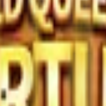
para pemain togel online? Jawabannya sederhana: kami men
aman. Kami terus berinovasi untuk memberikan pelayanan t
p kali memasang taruhan.
bertahun-tahun, HOKTOTO memiliki reputasi yang solid di 
 pembayaran yang cepat dan aman. Setiap kemenangan dijam
setiap pemain.
idukung oleh data dan strategi. Itulah mengapa kami me
skan taruhan yang lebih baik. Dengan berbagai alat dan s
i yang matang.
agi pemain baru dan
bonus loyalitas
bagi pemain setia. K
l, serta pelayanan pelanggan yang siap membantu kapan s