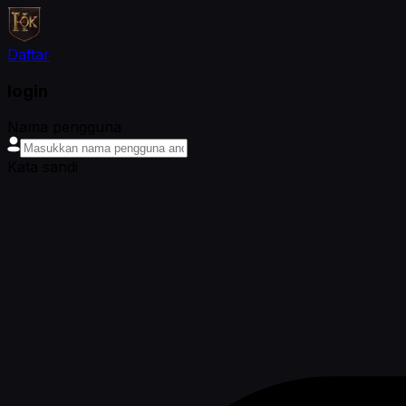
Daftar
login
Nama pengguna
Kata sandi