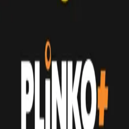
Dengan berbagai alat dan sistem prediksi yang kami
tawarkan, Anda tidak hanya bergantung pada
keberuntungan, tetapi juga pada strategi yang matang.
Selain itu, HOKTOTO memberikan bonus yang menarik
bagi pemain baru dan
bonus loyalitas
bagi pemain setia.
Kami mengutamakan kenyamanan pemain dengan
memberikan akses mudah ke semua fitur dan pasaran
togel, serta pelayanan pelanggan yang siap membantu
kapan saja. Dengan semua keunggulan ini, tak heran jika
kami selalu jadi pilihan utama di dunia togel online.
Gabung dengan HOKTOTO sekarang juga dan buktikan
sendiri mengapa kami selalu menjadi pilihan utama.
Nikmati berbagai keuntungan,
fasilitas canggih
, dan
pengalaman bermain yang aman serta menyenangkan.
Raih kesempatan menang lebih besar dan jadilah bagian
dari komunitas togel online terbaik!