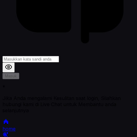
Masuk
*
Jika Anda mengalami Kesulitan saat login, Silahkan
hubungi kami di Live Chat untuk Membantu anda
selanjutnya
home