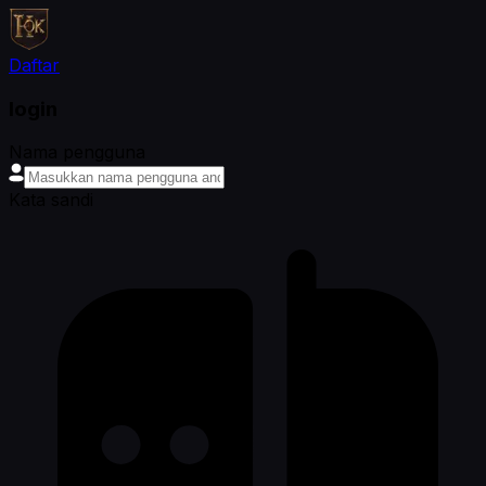
Daftar
login
Nama pengguna
Kata sandi