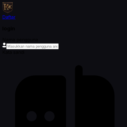
Daftar
login
Nama pengguna
Kata sandi