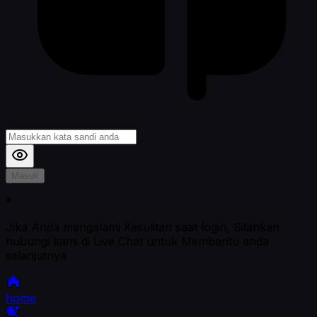
Masuk
*
Jika Anda mengalami Kesulitan saat login, Silahkan
hubungi kami di Live Chat untuk Membantu anda
selanjutnya
home