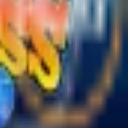
istem prediksi yang kami tawarkan, Anda tidak hanya
ami mengutamakan kenyamanan pemain dengan
aja. Dengan semua keunggulan ini, tak heran jika kami
berbagai keuntungan,
fasilitas canggih
, dan pengalaman
l online terbaik!