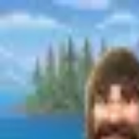
Daftar
Masuk
casino
Cari Permainan
clash of clans super rich
clash of clans super scatter super rich
spire+
lightning baccarat
koi gate
crash game
for you
slot
live casino
4
arcade
fishing
2603
635
104
21
Provider :
All
Clash of Clans Crash Mania SUPER RICH
SUPER RICH
Spaceman
Pragmatic Play
High Flyer
Pragmatic Play