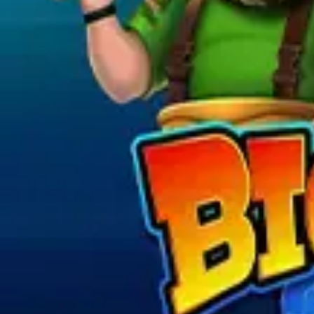
Di HOKTOTO, kami percaya bahwa keberuntungan harus d
Anda informasi dan prediksi yang dapat membantu merumu
bergantung pada keberuntungan, tetapi juga pada strateg
Selain itu, HOKTOTO memberikan bonus yang menarik b
memberikan akses mudah ke semua fitur dan pasaran toge
selalu jadi pilihan utama di dunia togel online.
Gabung dengan HOKTOTO sekarang juga dan buktikan send
bermain yang aman serta menyenangkan. Raih kesempatan m
Lihat Semua
home
explore