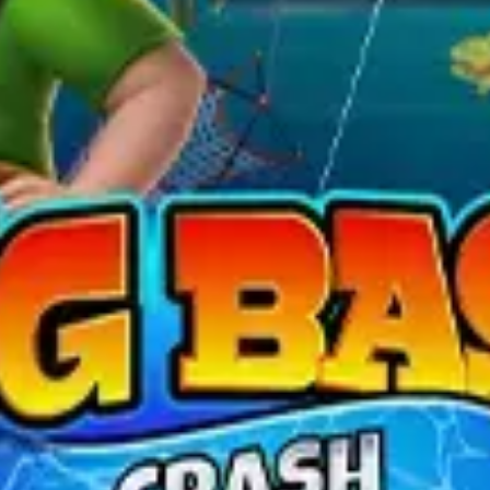
idukung oleh data dan strategi. Itulah mengapa kami me
skan taruhan yang lebih baik. Dengan berbagai alat dan s
i yang matang.
agi pemain baru dan
bonus loyalitas
bagi pemain setia. K
l, serta pelayanan pelanggan yang siap membantu kapan s
iri mengapa kami selalu menjadi pilihan utama. Nikmati 
enang lebih besar dan jadilah bagian dari komunitas toge