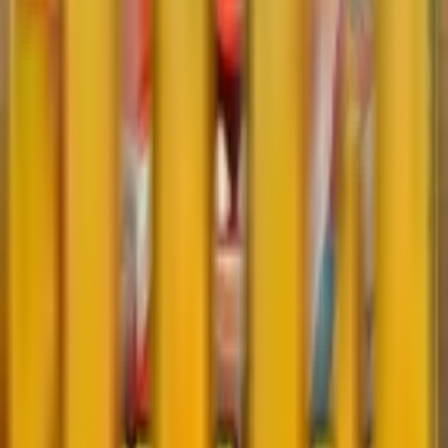
bertahun-tahun, HOKTOTO memiliki reputasi yang solid
di dunia
togel online
. Kami tidak hanya menawarkan
berbagai jenis permainan dengan odds terbaik, tetapi
juga sistem pembayaran yang cepat dan aman. Setiap
kemenangan dijamin dibayar tepat waktu tanpa
potongan, menjadikan HOKTOTO sebagai situs togel
yang dapat diandalkan oleh setiap pemain.
Di HOKTOTO, kami percaya bahwa keberuntungan
harus didukung oleh data dan strategi. Itulah mengapa
kami menyediakan
fitur analisis
data yang lengkap,
memberikan Anda informasi dan prediksi yang dapat
membantu merumuskan taruhan yang lebih baik.
Dengan berbagai alat dan sistem prediksi yang kami
tawarkan, Anda tidak hanya bergantung pada
keberuntungan, tetapi juga pada strategi yang matang.
Selain itu, HOKTOTO memberikan bonus yang menarik
bagi pemain baru dan
bonus loyalitas
bagi pemain setia.