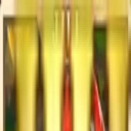
Daftar
Masuk
casino
Cari Permainan
clash of clans super scatter super rich
limbo+
crazy time
plinko+
duck hunters
crash game
for you
slot
live casino
4
arcade
fishing
2603
635
104
21
Provider :
All
Fishing God
Spade Gaming
Fishing War
Spade Gaming
Zombie Party
Spade Gaming