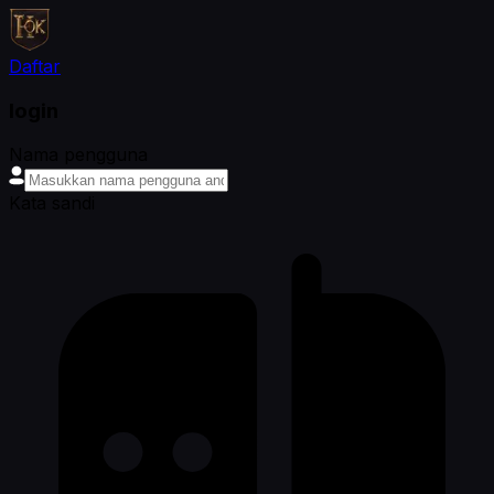
Daftar
login
Nama pengguna
Kata sandi