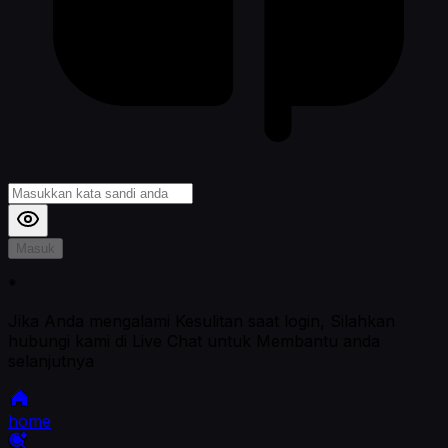
Masuk
*
Jika Anda mengalami Kesulitan saat login, Silahkan
hubungi kami di Live Chat untuk Membantu anda
selanjutnya
home