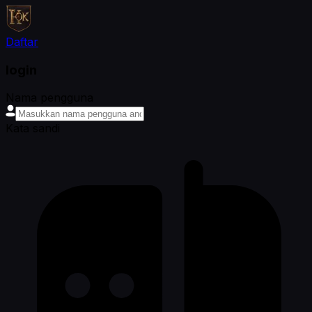
Daftar
login
Nama pengguna
Kata sandi