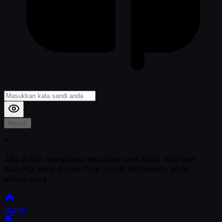
Masuk
*
Jika Anda mengalami Kesulitan saat login, Silahkan
hubungi kami di Live Chat untuk Membantu anda
selanjutnya
home