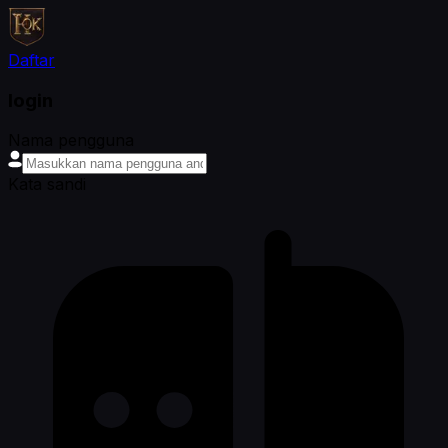
Daftar
login
Nama pengguna
Kata sandi