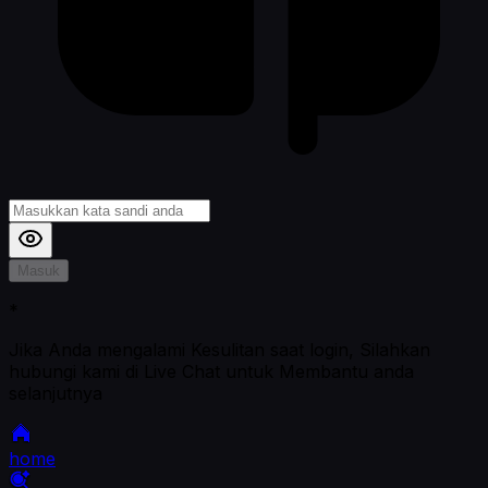
Masuk
*
Jika Anda mengalami Kesulitan saat login, Silahkan
hubungi kami di Live Chat untuk Membantu anda
selanjutnya
home