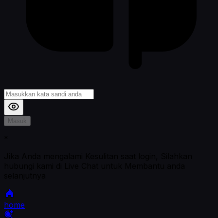
Masuk
*
Jika Anda mengalami Kesulitan saat login, Silahkan
hubungi kami di Live Chat untuk Membantu anda
selanjutnya
home