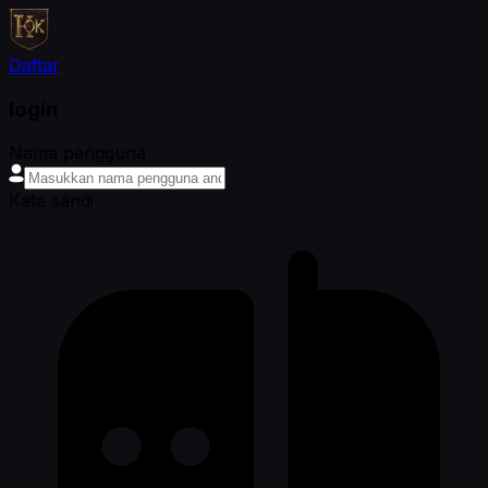
Daftar
login
Nama pengguna
Kata sandi