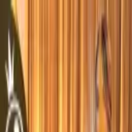
Daftar
Masuk
casino
Cari Permainan
fury of anubis
world cup 2026
spire+
lightning roulette
duck hunters
crash game
for you
slot
live casino
4
arcade
fishing
2603
635
104
21
Provider :
All
Filter :
TERKENAL
Clash of Clans Crash Mania SUPER RICH
SUPER RICH