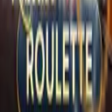
keberuntungan, tetapi juga pada strategi yang matang.
Selain itu, HOKTOTO memberikan bonus yang menarik
bagi pemain baru dan
bonus loyalitas
bagi pemain setia.
Kami mengutamakan kenyamanan pemain dengan
memberikan akses mudah ke semua fitur dan pasaran
togel, serta pelayanan pelanggan yang siap membantu
kapan saja. Dengan semua keunggulan ini, tak heran jika
kami selalu jadi pilihan utama di dunia togel online.
Gabung dengan HOKTOTO sekarang juga dan buktikan
sendiri mengapa kami selalu menjadi pilihan utama.
Nikmati berbagai keuntungan,
fasilitas canggih
, dan
pengalaman bermain yang aman serta menyenangkan.
Raih kesempatan menang lebih besar dan jadilah bagian
dari komunitas togel online terbaik!
Lihat Semua