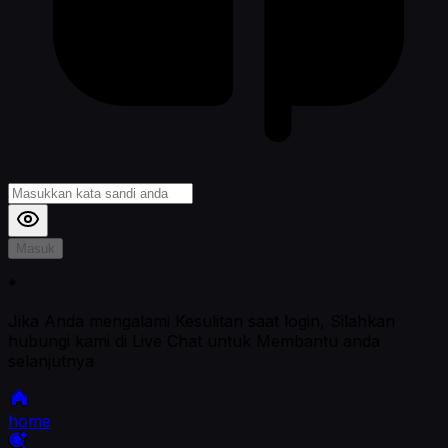
Masuk
*
Jika Anda mengalami Kesulitan saat login, Silahkan
hubungi kami di Live Chat untuk Membantu anda
selanjutnya
home