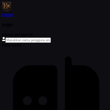
Daftar
login
Nama pengguna
Kata sandi