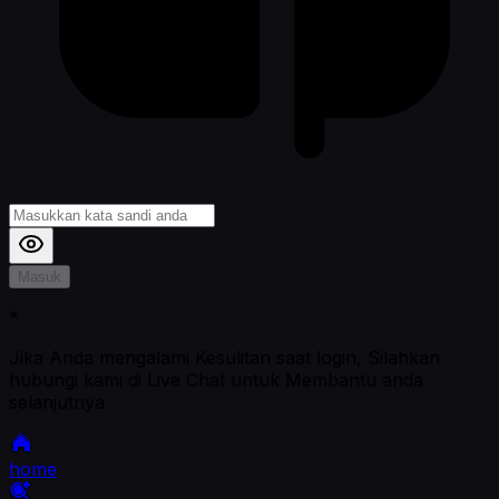
Masuk
*
Jika Anda mengalami Kesulitan saat login, Silahkan
hubungi kami di Live Chat untuk Membantu anda
selanjutnya
home