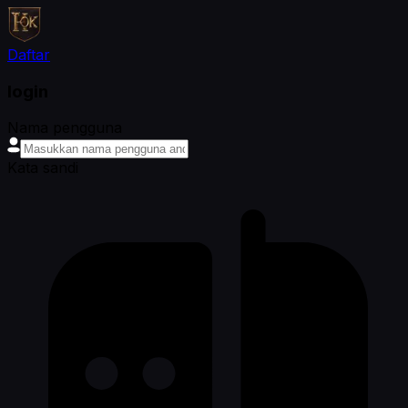
Daftar
login
Nama pengguna
Kata sandi