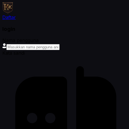
Daftar
login
Nama pengguna
Kata sandi