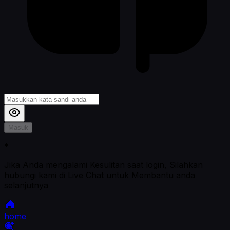
Masuk
*
Jika Anda mengalami Kesulitan saat login, Silahkan
hubungi kami di Live Chat untuk Membantu anda
selanjutnya
home