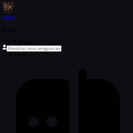
Daftar
login
Nama pengguna
Kata sandi