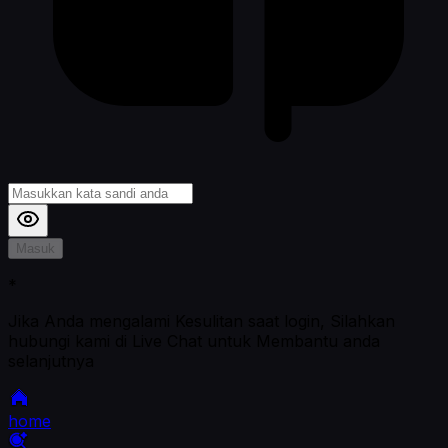
Masuk
*
Jika Anda mengalami Kesulitan saat login, Silahkan
hubungi kami di Live Chat untuk Membantu anda
selanjutnya
home