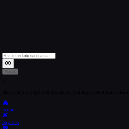
Masuk
*
Jika Anda mengalami Kesulitan saat login, Silahkan hubu
home
explore