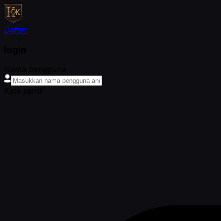
Daftar
login
Nama pengguna
Kata sandi