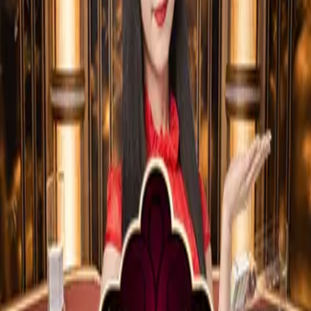
aman. Kami terus berinovasi untuk memberikan
pelayanan terbaik kepada setiap pemain, sehingga Anda
bisa menikmati pengalaman bermain yang
menyenangkan setiap kali memasang taruhan.
Sebagai platform yang telah terbukti terpercaya selama
bertahun-tahun, HOKTOTO memiliki reputasi yang solid
di dunia
togel online
. Kami tidak hanya menawarkan
berbagai jenis permainan dengan odds terbaik, tetapi
juga sistem pembayaran yang cepat dan aman. Setiap
kemenangan dijamin dibayar tepat waktu tanpa
potongan, menjadikan HOKTOTO sebagai situs togel
yang dapat diandalkan oleh setiap pemain.
Di HOKTOTO, kami percaya bahwa keberuntungan
harus didukung oleh data dan strategi. Itulah mengapa
kami menyediakan
fitur analisis
data yang lengkap,
memberikan Anda informasi dan prediksi yang dapat
membantu merumuskan taruhan yang lebih baik.