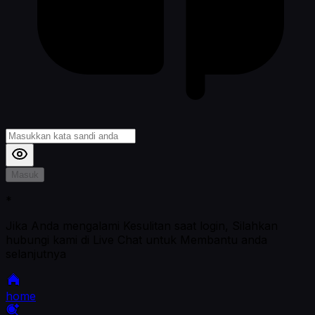
Masuk
*
Jika Anda mengalami Kesulitan saat login, Silahkan
hubungi kami di Live Chat untuk Membantu anda
selanjutnya
home