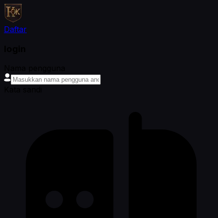
Daftar
login
Nama pengguna
Kata sandi