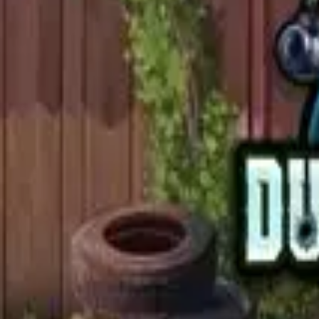
Di HOKTOTO, kami percaya bahwa keberuntungan harus d
Anda informasi dan prediksi yang dapat membantu merumu
bergantung pada keberuntungan, tetapi juga pada strateg
Selain itu, HOKTOTO memberikan bonus yang menarik b
memberikan akses mudah ke semua fitur dan pasaran toge
selalu jadi pilihan utama di dunia togel online.
Gabung dengan HOKTOTO sekarang juga dan buktikan send
bermain yang aman serta menyenangkan. Raih kesempatan m
Lihat Semua
home
explore