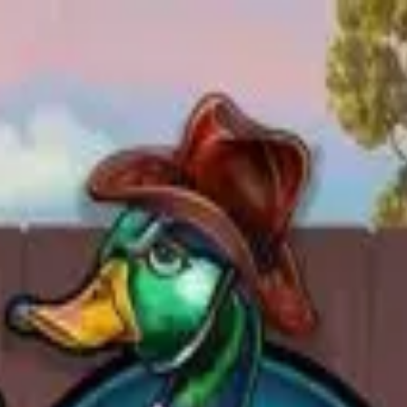
dan Buktikan Sendiri Mengap
para pemain togel online? Jawabannya sederhana: kami men
aman. Kami terus berinovasi untuk memberikan pelayanan t
p kali memasang taruhan.
bertahun-tahun, HOKTOTO memiliki reputasi yang solid di 
 pembayaran yang cepat dan aman. Setiap kemenangan dijam
setiap pemain.