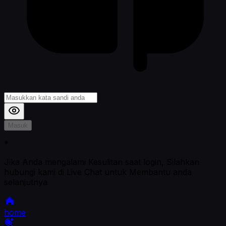
Masuk
*
Jika Anda mengalami Kesulitan saat login, Silahkan
hubungi kami di Live Chat untuk Membantu anda
selanjutnya
home