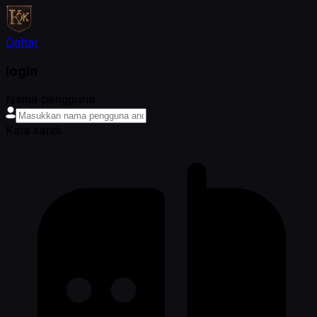
Daftar
login
Nama pengguna
Kata sandi