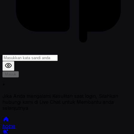
Masuk
*
Jika Anda mengalami Kesulitan saat login, Silahkan
hubungi kami di Live Chat untuk Membantu anda
selanjutnya
home