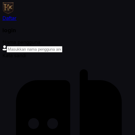
Daftar
login
Nama pengguna
Kata sandi