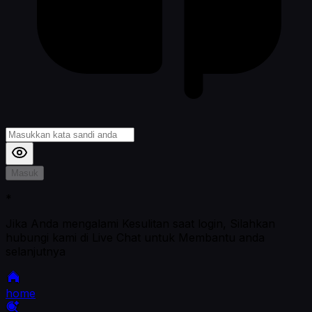
Masuk
*
Jika Anda mengalami Kesulitan saat login, Silahkan
hubungi kami di Live Chat untuk Membantu anda
selanjutnya
home