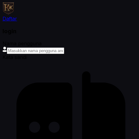
Daftar
login
Nama pengguna
Kata sandi