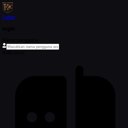
Daftar
login
Nama pengguna
Kata sandi