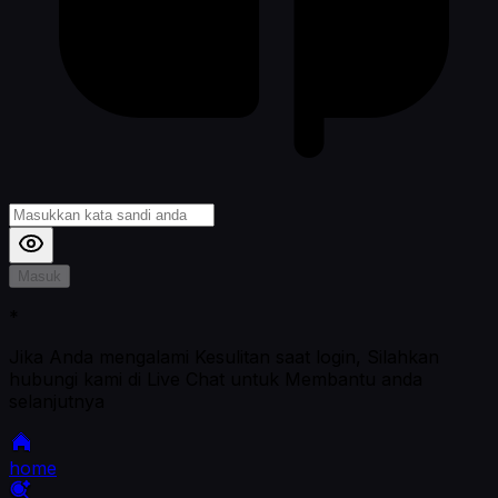
Masuk
*
Jika Anda mengalami Kesulitan saat login, Silahkan
hubungi kami di Live Chat untuk Membantu anda
selanjutnya
home