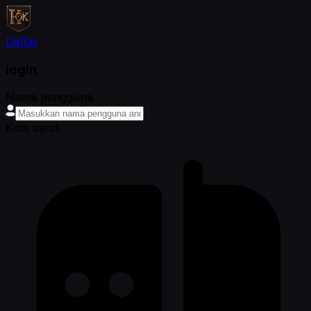
Daftar
login
Nama pengguna
Kata sandi