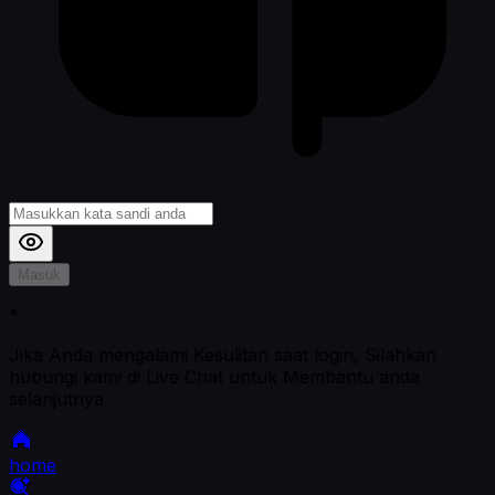
Masuk
*
Jika Anda mengalami Kesulitan saat login, Silahkan
hubungi kami di Live Chat untuk Membantu anda
selanjutnya
home