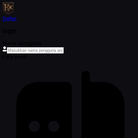
Daftar
login
Nama pengguna
Kata sandi