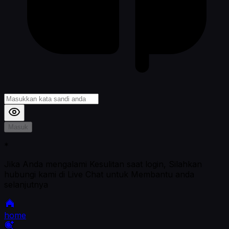
Masuk
*
Jika Anda mengalami Kesulitan saat login, Silahkan
hubungi kami di Live Chat untuk Membantu anda
selanjutnya
home