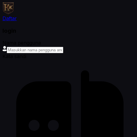
Daftar
login
Nama pengguna
Kata sandi