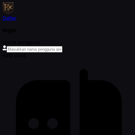
Daftar
login
Nama pengguna
Kata sandi