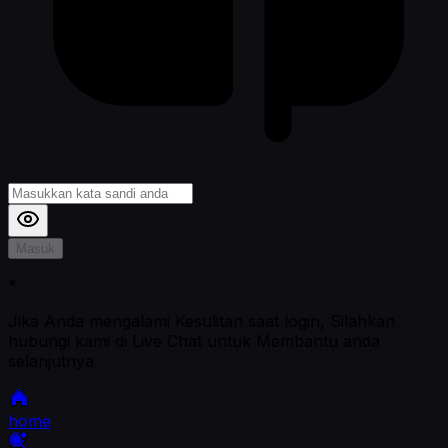
Masuk
*
Jika Anda mengalami Kesulitan saat login, Silahkan
hubungi kami di Live Chat untuk Membantu anda
selanjutnya
home