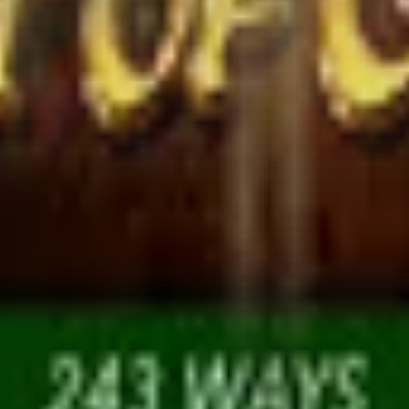
idukung oleh data dan strategi. Itulah mengapa kami me
skan taruhan yang lebih baik. Dengan berbagai alat dan s
i yang matang.
agi pemain baru dan
bonus loyalitas
bagi pemain setia. K
l, serta pelayanan pelanggan yang siap membantu kapan s
iri mengapa kami selalu menjadi pilihan utama. Nikmati 
enang lebih besar dan jadilah bagian dari komunitas toge