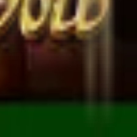
nyediakan
fitur analisis
data yang lengkap, memberikan
istem prediksi yang kami tawarkan, Anda tidak hanya
ami mengutamakan kenyamanan pemain dengan
aja. Dengan semua keunggulan ini, tak heran jika kami
berbagai keuntungan,
fasilitas canggih
, dan pengalaman
l online terbaik!