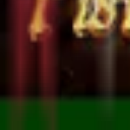
Di HOKTOTO, kami percaya bahwa keberuntungan harus d
Anda informasi dan prediksi yang dapat membantu merumu
bergantung pada keberuntungan, tetapi juga pada strateg
Selain itu, HOKTOTO memberikan bonus yang menarik b
memberikan akses mudah ke semua fitur dan pasaran toge
selalu jadi pilihan utama di dunia togel online.
Gabung dengan HOKTOTO sekarang juga dan buktikan send
bermain yang aman serta menyenangkan. Raih kesempatan m
Lihat Semua
home
explore
promo