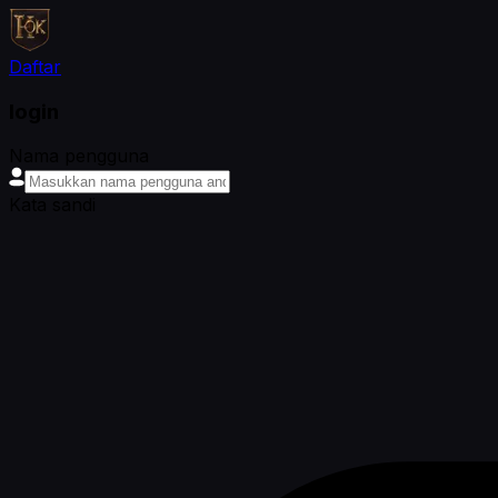
Daftar
login
Nama pengguna
Kata sandi