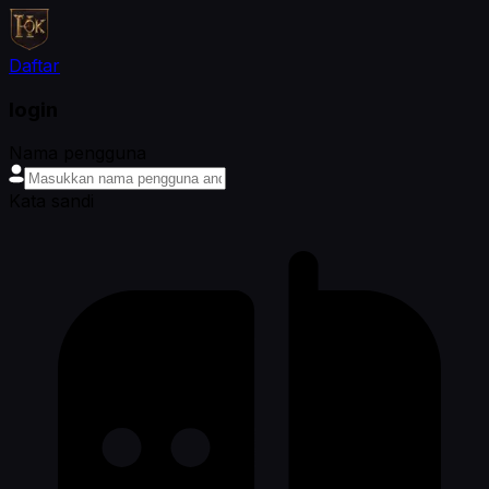
Daftar
login
Nama pengguna
Kata sandi