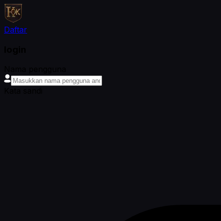
Daftar
login
Nama pengguna
Kata sandi