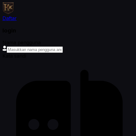
Daftar
login
Nama pengguna
Kata sandi