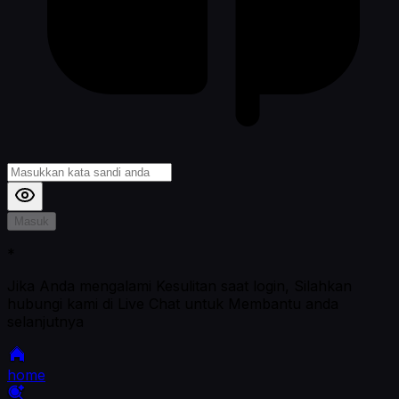
Masuk
*
Jika Anda mengalami Kesulitan saat login, Silahkan
hubungi kami di Live Chat untuk Membantu anda
selanjutnya
home