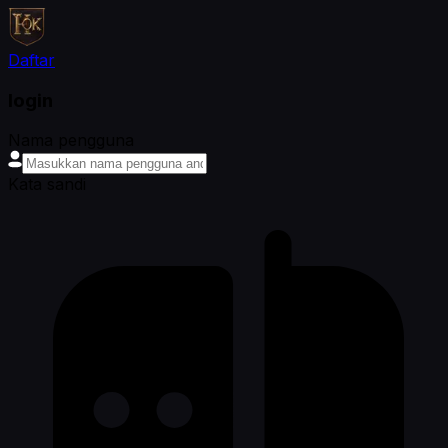
Daftar
login
Nama pengguna
Kata sandi