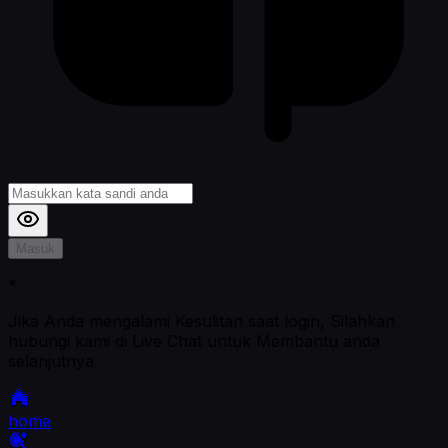
Masuk
*
Jika Anda mengalami Kesulitan saat login, Silahkan
hubungi kami di Live Chat untuk Membantu anda
selanjutnya
home