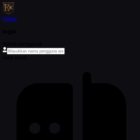
Daftar
login
Nama pengguna
Kata sandi