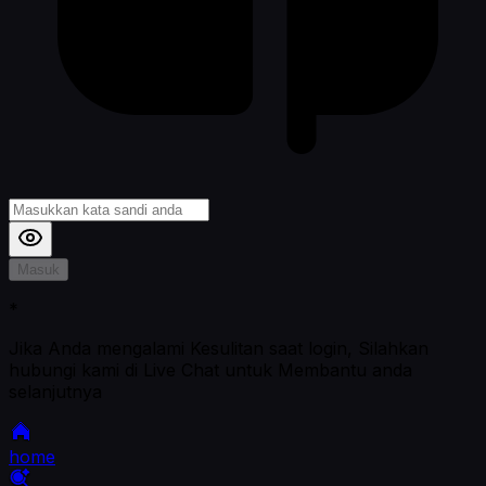
Masuk
*
Jika Anda mengalami Kesulitan saat login, Silahkan
hubungi kami di Live Chat untuk Membantu anda
selanjutnya
home