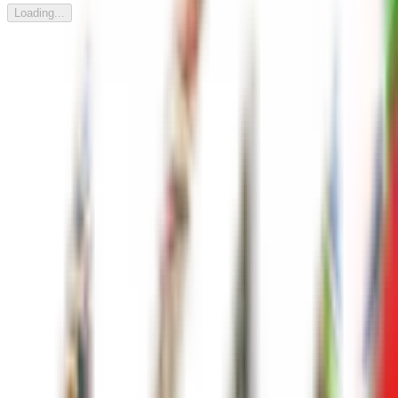
Loading...
24
/
92
Game
Page
1
of
4
HOKTOTO: Gabung
Sekarang dan Buktikan
Sendiri Mengapa Kami
Selalu Jadi Pilihan
Mengapa
HOKTOTO
selalu menjadi pilihan utama bagi
para pemain togel online? Jawabannya sederhana: kami
menawarkan pengalaman bermain yang tak tertandingi,
dukungan yang andal, serta sistem yang transparan dan
aman. Kami terus berinovasi untuk memberikan