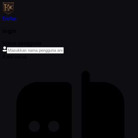
Daftar
login
Nama pengguna
Kata sandi