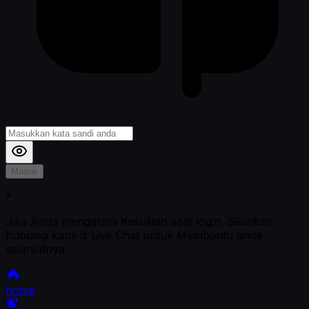
Masuk
*
Jika Anda mengalami Kesulitan saat login, Silahkan
hubungi kami di Live Chat untuk Membantu anda
selanjutnya
home