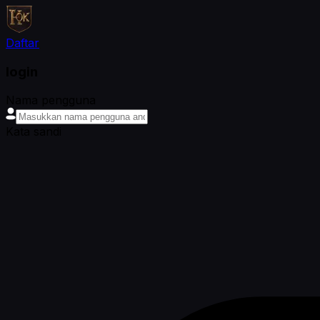
Daftar
login
Nama pengguna
Kata sandi