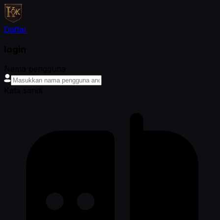
Daftar
login
Nama pengguna
Kata sandi