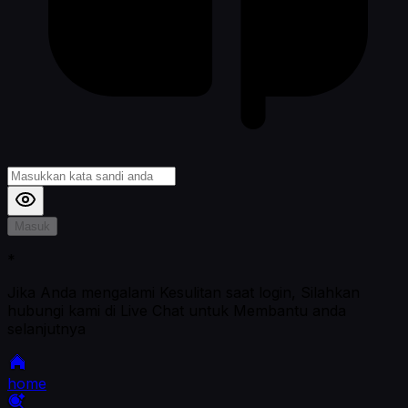
Masuk
*
Jika Anda mengalami Kesulitan saat login, Silahkan
hubungi kami di Live Chat untuk Membantu anda
selanjutnya
home