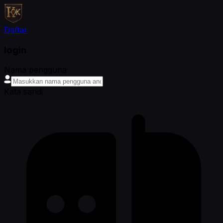
Daftar
login
Nama pengguna
Kata sandi