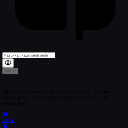
Masuk
*
Jika Anda mengalami Kesulitan saat login, Silahkan
hubungi kami di Live Chat untuk Membantu anda
selanjutnya
home