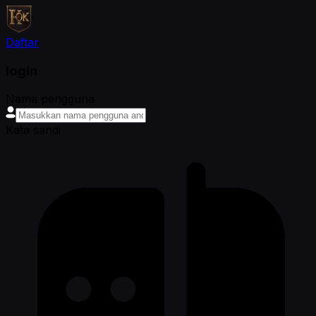
Daftar
login
Nama pengguna
Kata sandi