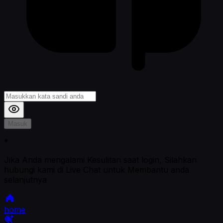
Masuk
*
Jika Anda mengalami Kesulitan saat login, Silahkan
hubungi kami di Live Chat untuk Membantu anda
selanjutnya
home