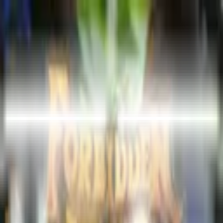
Daftar
Masuk
casino
Cari Permainan
limbo+
all stars - world cup 2026
crazy time
fire in the hole 3
world cup 2026
crash game
for you
slot
live casino
4
arcade
fishing
2603
635
104
21
Provider :
Naga
Filter :
TERKENAL
Amazing Circus
Naga