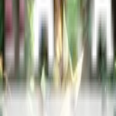
pelayanan terbaik kepada setiap pemain, sehingga Anda
bisa menikmati pengalaman bermain yang
menyenangkan setiap kali memasang taruhan.
Sebagai platform yang telah terbukti terpercaya selama
bertahun-tahun, HOKTOTO memiliki reputasi yang solid
di dunia
togel online
. Kami tidak hanya menawarkan
berbagai jenis permainan dengan odds terbaik, tetapi
juga sistem pembayaran yang cepat dan aman. Setiap
kemenangan dijamin dibayar tepat waktu tanpa
potongan, menjadikan HOKTOTO sebagai situs togel
yang dapat diandalkan oleh setiap pemain.
Di HOKTOTO, kami percaya bahwa keberuntungan
harus didukung oleh data dan strategi. Itulah mengapa
kami menyediakan
fitur analisis
data yang lengkap,
memberikan Anda informasi dan prediksi yang dapat
membantu merumuskan taruhan yang lebih baik.
Dengan berbagai alat dan sistem prediksi yang kami
tawarkan, Anda tidak hanya bergantung pada