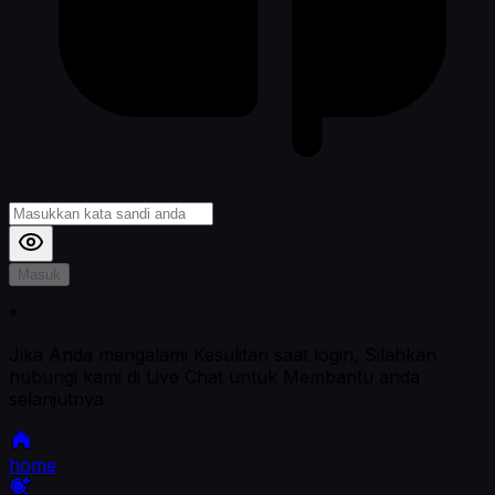
Masuk
*
Jika Anda mengalami Kesulitan saat login, Silahkan
hubungi kami di Live Chat untuk Membantu anda
selanjutnya
home