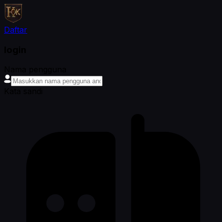
Daftar
login
Nama pengguna
Kata sandi