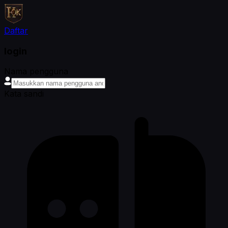
Daftar
login
Nama pengguna
Kata sandi