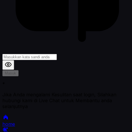
Masuk
*
Jika Anda mengalami Kesulitan saat login, Silahkan
hubungi kami di Live Chat untuk Membantu anda
selanjutnya
home