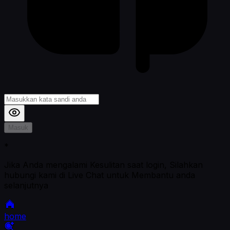
Masuk
*
Jika Anda mengalami Kesulitan saat login, Silahkan
hubungi kami di Live Chat untuk Membantu anda
selanjutnya
home