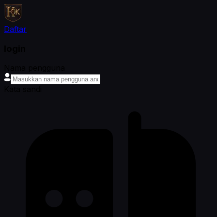
Daftar
login
Nama pengguna
Kata sandi