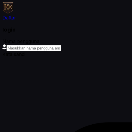
Daftar
login
Nama pengguna
Kata sandi