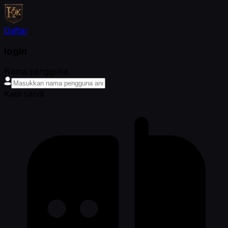
Daftar
login
Nama pengguna
Kata sandi