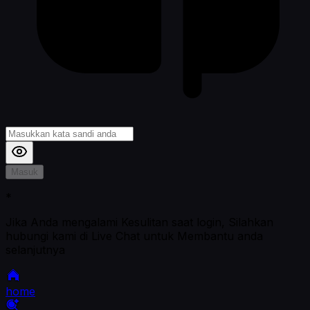
Masuk
*
Jika Anda mengalami Kesulitan saat login, Silahkan
hubungi kami di Live Chat untuk Membantu anda
selanjutnya
home